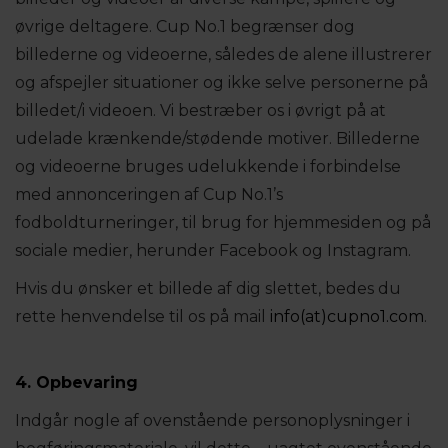
øvrige deltagere. Cup No.1 begrænser dog
billederne og videoerne, således de alene illustrerer
og afspejler situationer og ikke selve personerne på
billedet/i videoen. Vi bestræber os i øvrigt på at
udelade krænkende/stødende motiver. Billederne
og videoerne bruges udelukkende i forbindelse
med annonceringen af Cup No.1’s
fodboldturneringer, til brug for hjemmesiden og på
sociale medier, herunder Facebook og Instagram.
Hvis du ønsker et billede af dig slettet, bedes du
rette henvendelse til os på mail
info(at)cupno1.com
.
4. Opbevaring
Indgår nogle af ovenstående personoplysninger i