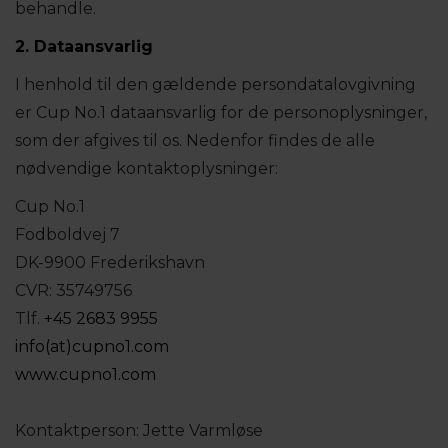
behandle.
2. Dataansvarlig
I henhold til den gældende persondatalovgivning
er Cup No.1 dataansvarlig for de personoplysninger,
som der afgives til os. Nedenfor findes de alle
nødvendige kontaktoplysninger:
Cup No.1
Fodboldvej 7
DK-9900 Frederikshavn
CVR: 35749756
Tlf.
+45 2683 9955
info(at)cupno1.com
www.cupno1.com
Kontaktperson: Jette Varmløse