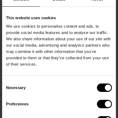
samarbejdspartner/leverandør.
I en række af tilfældene er der forinden en
turnering indgået samarbejds- og leverandøraftaler.
This website uses cookies
Behandlingsgrundlaget for personoplysningerne
We use cookies to personalise content and ads, to
provide social media features and to analyse our traffic.
vil i dette tilfælde således være artikel 6, stk. 1, litra b.
We also share information about your use of our site with
I en række andre tilfælde, er der ikke indgået
our social media, advertising and analytics partners who
samarbejds- og leverandøraftaler. I den forbindelse
may combine it with other information that you’ve
er behandlingsgrundlaget interesseafvejningsregel
provided to them or that they’ve collected from your use
i artikel 6, stk. 1, litra f.
of their services.
Personoplysningerne på kontaktpersonerne hos
diverse samarbejdspartnere og leverandører
Consent
opbevares i på til 6 måneder efter endt samarbejds-
Necessary
Selection
eller leverandøraftale. Er der ikke indgået en
samarbejds- eller leverandøraftale, opbevares
Preferences
personoplysninger i 12 måneder fra tidspunktet for
seneste samarbejde/leverance i forbindelse med