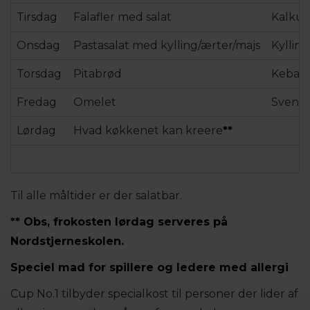
Tirsdag
Falafler med salat
Kalkun
Onsdag
Pastasalat med kylling/ærter/majs
Kylling
Torsdag
Pitabrød
Kebab 
Fredag
Omelet
Svensk
Lørdag
Hvad køkkenet kan kreere
**
Til alle måltider er der salatbar.
** Obs, frokosten lørdag serveres på
Nordstjerneskolen.
Speciel mad for spillere og ledere med allergi
Cup No.1 tilbyder specialkost til personer der lider af