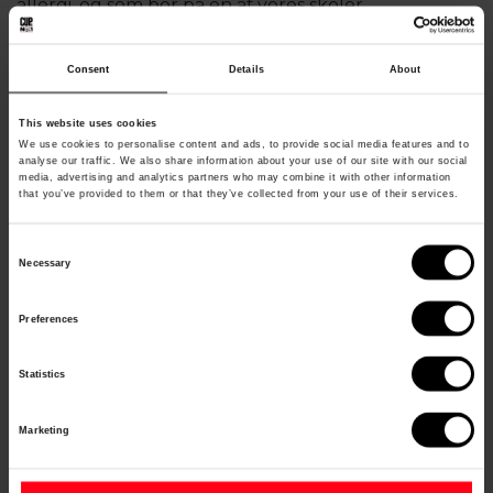
allergi, og som bor på en af vores skoler.
Glutenfri og laktosefri, er nok de mest almindelige,
men vi tilbereder også måltider til andre former for
Consent
Details
About
allergikere, hvis dette skulle være nødvendigt. Det
This website uses cookies
er også muligt at tilkøbe veganer/vegetar kost m.v.
We use cookies to personalise content and ads, to provide social media features and to
Er du I tvivl, kontakt venligst
analyse our traffic. We also share information about your use of our site with our social
media, advertising and analytics partners who may combine it with other information
info(at)cupno1.com.
OBS - Ingen af vores
that you’ve provided to them or that they’ve collected from your use of their services.
måltider indeholder svinekød.
Consent
Speciel mad bestilles via "Pro-Cup", hvor der noteres
Necessary
Selection
hvilken form for allergi der er tale om. Første gang
Preferences
man er i FFK-hallen hvor der spises, får personer
med speciel mad udskiftet rødt armbånd med sort
Statistics
armbånd.
Marketing