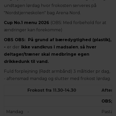
undtagen lørdag hvor frokosten serveres på
"Nordstjerneskolen" bag Arena Nord.
Cup No.1 menu 2026
(OBS: Med forbehold for at
ændringer kan forekomme)
OBS OBS: På grund af bæredygtighed (plastik),
-
er der
ikke vandkrus i madsalen
,
så hver
deltager/træner skal medbringe egen
drikkedunk til vand.
Fuld forplejning (Rødt armbånd) 3 måltider pr dag,
- aftensmad mandag og slutter med frokost lørdag.
Frokost fra 11.30-14.30
Aftens
OBS; 
Mandag
-
Pasta 