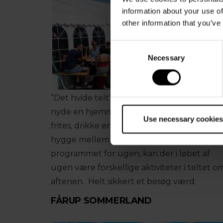
information about your use of
other information that you’ve
Consent
Necessary
Selection
”Det hvide telt” her er det muligt at sidde 
nyde en hjemmelavet burger, pommes
Use necessary cookies
frites, drikke en sodavand – eller andet
hygge mellem kampene. Afhængigt af
programmet for ugen, kan der i løbet af
ugen være forskellige aktiviteter i teltet o
aftenen. Helt sikkert et besøg værd.
FÅRUP SOMMERLAND