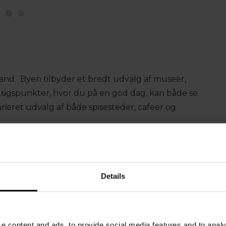
rand. Byen tilbyder et bredt udvalg af museer,
udsigspunkter, hvor du på en god dag, kan både se
rieret udvalg af både spisesteder, cafeer og
oplevelser
Details
AKTIVIITETER
e content and ads, to provide social media features and to analy