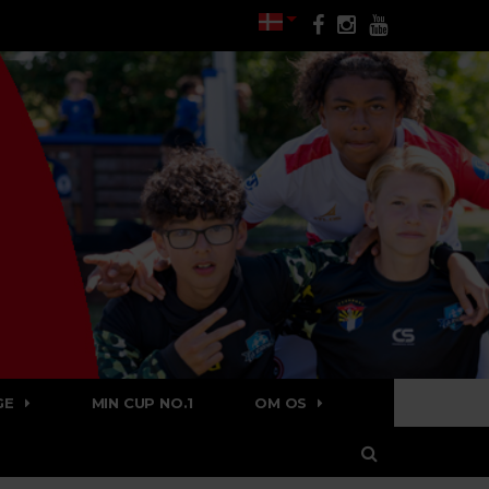
GE
MIN CUP NO.1
OM OS