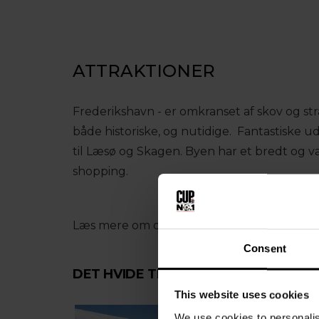
ATTRAKTIONER
Frederikshavn - er omkranset af skov og st
både historiske, og nutidige. Fantastiske 
til Læsø og Skagen. Byen har et bredt og va
shopping.
Læs mere om de forskellige
aktiviteter og 
Consent
DET HVIDE TELT
This website uses cookies
We use cookies to personalis