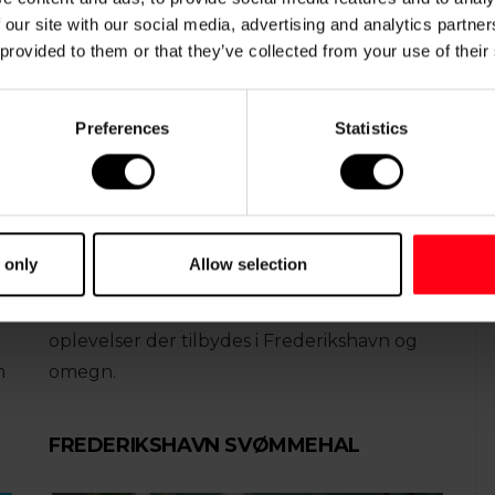
 our site with our social media, advertising and analytics partn
 provided to them or that they’ve collected from your use of their
Preferences
Statistics
og
Hele sommeren sker der masser af ting i
Frederikshavn og omegn. Holder du ferie i
 only
Allow selection
Frederikshavn, er mulighederne mange.
Her
kan du læse mere om de mange
oplevelser der tilbydes i Frederikshavn og
m
omegn.
FREDERIKSHAVN SVØMMEHAL