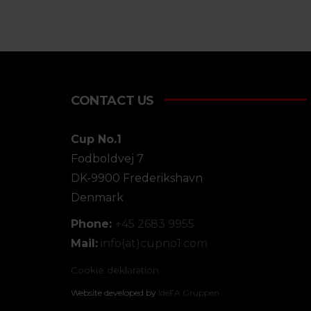
CONTACT US
Cup No.1
Fodboldvej 7
DK-9900 Frederikshavn
Denmark
Phone:
+45 2683 9955
Mail:
info(at)cupno1.com
Cookie deklaration
Website developed by
IdeFA Gruppen