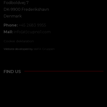
Fodboldvej 7
DK-9900 Frederikshavn
Denmark
Phone:
+45 2683 9955
Mail:
info(at)cupno1.com
Cookie deklaration
Website developed by
IdeFA Gruppen
FIND US