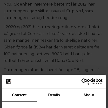
No.1. Sidenhen, nærmere bestemt i år 2012, har
turneringen igen skiftet navn til Cup No.1, som
turneringen stadog hedder i dag.
I 2020 og 2021 har turneringen ikke være afholdt
på grund af Corona, - i disse år var det ikke tilladt at
samle mange mennesker fra forskellige nationer.
Siden første år (1984) har der været deltagere fra
100 nationer, og tæt ved 9000 hold har spillet
fodbold i Frederikshavn til Dana Cup No.1.
Turneringen afholdes hvert år i uge 28, - og en af
fordelene ved Cup No.1, er at alle banerne er samlet
et sted.
Consent
Details
About