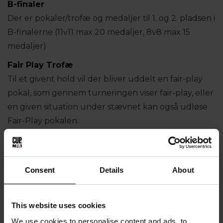
B-finaler
Der er pokaler/trofæ og medaljer til 1. og 2. pladsen i
B-finalerne (11v11 max 20 medaljer, 8v8 max 15
medaljer)
Fair Play Trofæ
Til et givent hold vil der bliver uddelt en fair-play
pokal, som gennem turneringen viser fair-play, eller
en given situation under stævnet kan også udløse
Fair-Play pokalen.
Consent
Details
About
This website uses cookies
We use cookies to personalise content and ads, to