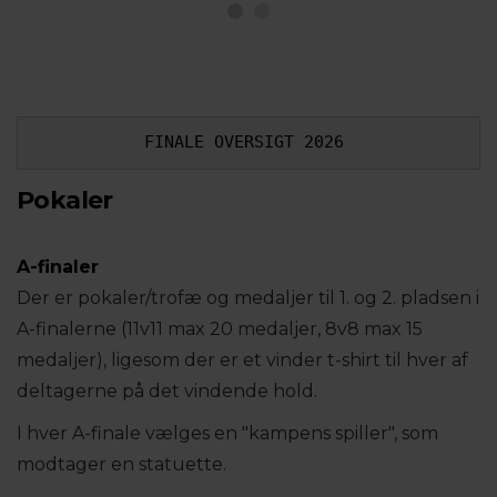
FINALE OVERSIGT 2026 
Pokaler
A-finaler
Der er pokaler/trofæ og medaljer til 1. og 2. pladsen i
A-finalerne (11v11 max 20 medaljer, 8v8 max 15
medaljer), ligesom der er et vinder t-shirt til hver af
deltagerne på det vindende hold.
I hver A-finale vælges en "kampens spiller", som
modtager en statuette.