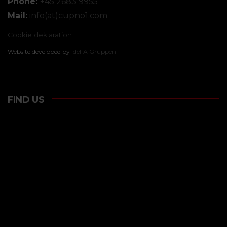
Phone:
+45 2683 9955
Mail:
info(at)cupno1.com
Cookie deklaration
Website developed by
IdeFA Gruppen
FIND US