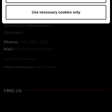
Cup No.1
Use necessary cookies only
Fodboldvej 7
DK-9900 Frederikshavn
Denmark
Phone:
+45 2683 9955
Mail:
info(at)cupno1.com
Cookie deklaration
Website developed by
IdeFA Gruppen
FIND US